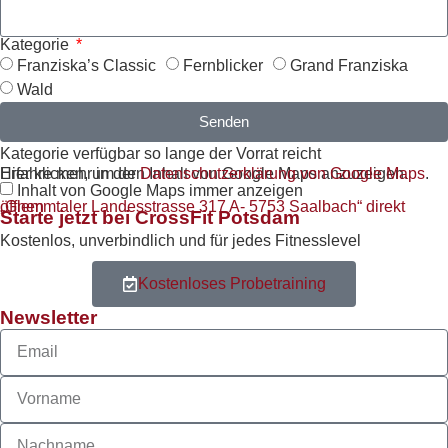
Kategorie
Franziska’s Classic
Fernblicker
Grand Franziska
Wald
Senden
Kategorie verfügbar so lange der Vorrat reicht
Hier klicken, um den Inhalt von Google Maps anzuzeigen.
Erfahre mehr in der
Datenschutzerklärung von Google Maps
.
Inhalt von Google Maps immer anzeigen
„Glemmtaler Landesstrasse 317 A- 5753 Saalbach“ direkt öffnen
Starte jetzt bei CrossFit Potsdam
Kostenlos, unverbindlich und für jedes Fitnesslevel
Kostenloses Probetraining
Newsletter