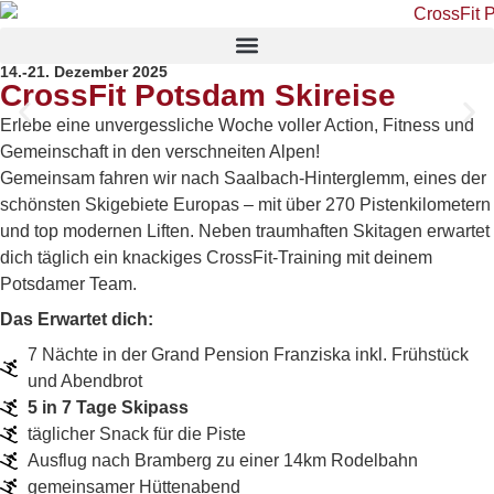
14.-21. Dezember 2025
CrossFit Potsdam Skireise
Erlebe eine unvergessliche Woche voller Action, Fitness und
Gemeinschaft in den verschneiten Alpen!
Euer gemütliches Zuhause für die Woche – mitten im Herzen von
Saalbach und nur wenige Gehminuten von der Bergbahn und
Gemeinsam fahren wir nach Saalbach-Hinterglemm, eines der
CrossFit Box entfernt.
schönsten Skigebiete Europas – mit über 270 Pistenkilometern
und top modernen Liften. Neben traumhaften Skitagen erwartet
dich täglich ein knackiges CrossFit-Training mit deinem
Potsdamer Team.
Das Erwartet dich:
7 Nächte in der Grand Pension Franziska inkl. Frühstück
und Abendbrot
5 in 7 Tage Skipass
täglicher Snack für die Piste
Ausflug nach Bramberg zu einer 14km Rodelbahn
gemeinsamer Hüttenabend